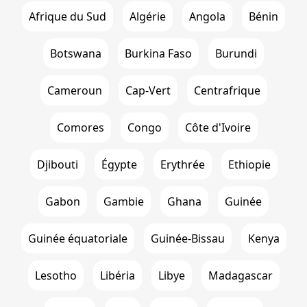
Afrique du Sud
Algérie
Angola
Bénin
Botswana
Burkina Faso
Burundi
Cameroun
Cap-Vert
Centrafrique
Comores
Congo
Côte d'Ivoire
Djibouti
Égypte
Erythrée
Ethiopie
Gabon
Gambie
Ghana
Guinée
Guinée équatoriale
Guinée-Bissau
Kenya
Lesotho
Libéria
Libye
Madagascar