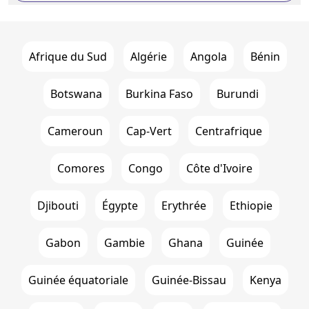
Afrique du Sud
Algérie
Angola
Bénin
Botswana
Burkina Faso
Burundi
Cameroun
Cap-Vert
Centrafrique
Comores
Congo
Côte d'Ivoire
Djibouti
Égypte
Erythrée
Ethiopie
Gabon
Gambie
Ghana
Guinée
Guinée équatoriale
Guinée-Bissau
Kenya