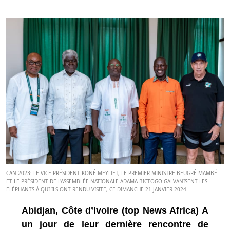
CAN 2023: LE VICE-PRÉSIDENT KONÉ MEYLIET, LE PREMIER MINISTRE BEUGRÉ MAMBÉ
ET LE PRÉSIDENT DE L'ASSEMBLÉE NATIONALE ADAMA BICTOGO GALVANISENT LES
ELÉPHANTS À QUI ILS ONT RENDU VISITE, CE DIMANCHE 21 JANVIER 2024.
Abidjan, Côte d’Ivoire (top News Africa) A
un jour de leur dernière rencontre de