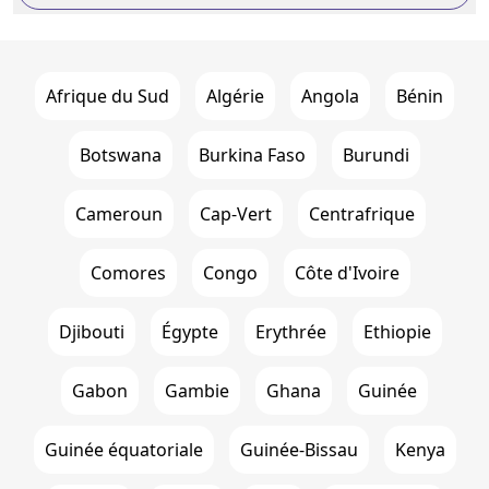
Afrique du Sud
Algérie
Angola
Bénin
Botswana
Burkina Faso
Burundi
Cameroun
Cap-Vert
Centrafrique
Comores
Congo
Côte d'Ivoire
Djibouti
Égypte
Erythrée
Ethiopie
Gabon
Gambie
Ghana
Guinée
Guinée équatoriale
Guinée-Bissau
Kenya