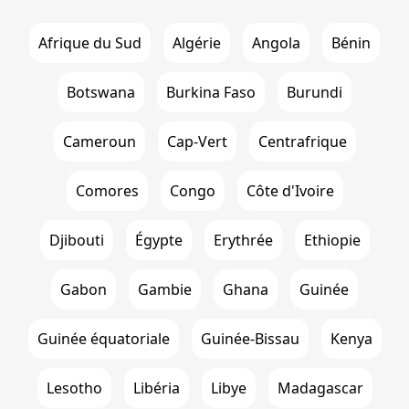
Afrique du Sud
Algérie
Angola
Bénin
Botswana
Burkina Faso
Burundi
Cameroun
Cap-Vert
Centrafrique
Comores
Congo
Côte d'Ivoire
Djibouti
Égypte
Erythrée
Ethiopie
Gabon
Gambie
Ghana
Guinée
Guinée équatoriale
Guinée-Bissau
Kenya
Lesotho
Libéria
Libye
Madagascar