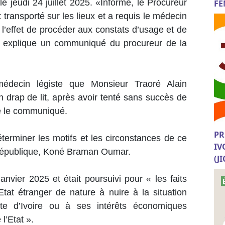
e jeudi 24 juillet 2025. «Informé, le Procureur
FE
transporté sur les lieux et a requis le médecin
 l’effet de procéder aux constats d’usage et de
, explique un communiqué du procureur de la
médecin légiste que Monsieur Traoré Alain
n drap de lit, après avoir tenté sans succès de
te le communiqué.
PR
erminer les motifs et les circonstances de ce
IV
a République, Koné Braman Oumar.
(J
janvier 2025 et était poursuivi pour « les faits
Etat étranger de nature à nuire à la situation
ôte d’Ivoire ou à ses intérêts économiques
 l’Etat ».