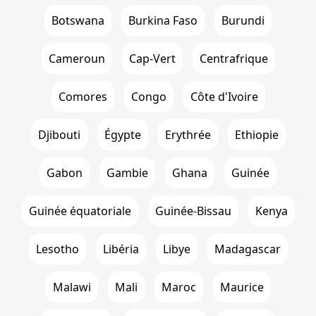
Botswana
Burkina Faso
Burundi
Cameroun
Cap-Vert
Centrafrique
Comores
Congo
Côte d'Ivoire
Djibouti
Égypte
Erythrée
Ethiopie
Gabon
Gambie
Ghana
Guinée
Guinée équatoriale
Guinée-Bissau
Kenya
Lesotho
Libéria
Libye
Madagascar
Malawi
Mali
Maroc
Maurice