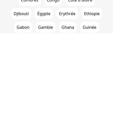
Comores
Congo
Côte d'Ivoire
Djibouti
Égypte
Erythrée
Ethiopie
Gabon
Gambie
Ghana
Guinée
Guinée équatoriale
Guinée-Bissau
Kenya
Lesotho
Libéria
Libye
Madagascar
Malawi
Mali
Maroc
Maurice
Mauritanie
Mozambique
Namibie
Niger
Nigéria
Ouganda
RD Congo
Rwanda
Sao Tomé-et-Principe
Sénégal