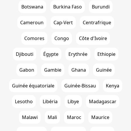
Botswana
Burkina Faso
Burundi
Cameroun
Cap-Vert
Centrafrique
Comores
Congo
Côte d'Ivoire
Djibouti
Égypte
Erythrée
Ethiopie
Gabon
Gambie
Ghana
Guinée
Guinée équatoriale
Guinée-Bissau
Kenya
Lesotho
Libéria
Libye
Madagascar
Malawi
Mali
Maroc
Maurice