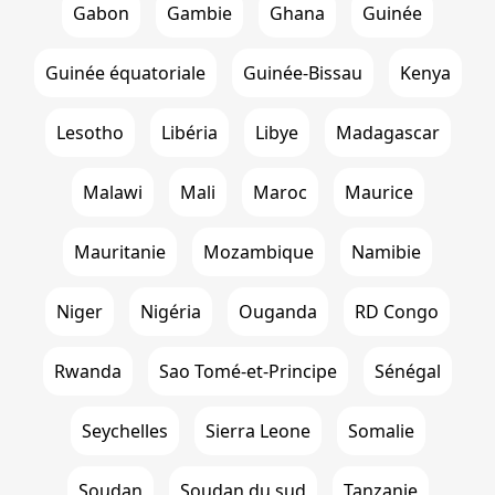
Gabon
Gambie
Ghana
Guinée
Guinée équatoriale
Guinée-Bissau
Kenya
Lesotho
Libéria
Libye
Madagascar
Malawi
Mali
Maroc
Maurice
Mauritanie
Mozambique
Namibie
Niger
Nigéria
Ouganda
RD Congo
Rwanda
Sao Tomé-et-Principe
Sénégal
Seychelles
Sierra Leone
Somalie
Soudan
Soudan du sud
Tanzanie