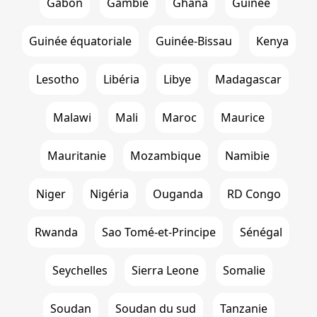
Gabon
Gambie
Ghana
Guinée
Guinée équatoriale
Guinée-Bissau
Kenya
Lesotho
Libéria
Libye
Madagascar
Malawi
Mali
Maroc
Maurice
Mauritanie
Mozambique
Namibie
Niger
Nigéria
Ouganda
RD Congo
Rwanda
Sao Tomé-et-Principe
Sénégal
Seychelles
Sierra Leone
Somalie
Soudan
Soudan du sud
Tanzanie