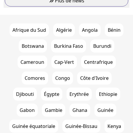
Plus de news
Afrique du Sud
Algérie
Angola
Bénin
Botswana
Burkina Faso
Burundi
Cameroun
Cap-Vert
Centrafrique
Comores
Congo
Côte d'Ivoire
Djibouti
Égypte
Erythrée
Ethiopie
Gabon
Gambie
Ghana
Guinée
Guinée équatoriale
Guinée-Bissau
Kenya