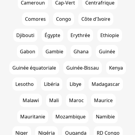
Cameroun
Cap-Vert
Centrafrique
Comores
Congo
Côte d'Ivoire
Djibouti
Égypte
Erythrée
Ethiopie
Gabon
Gambie
Ghana
Guinée
Guinée équatoriale
Guinée-Bissau
Kenya
Lesotho
Libéria
Libye
Madagascar
Malawi
Mali
Maroc
Maurice
Mauritanie
Mozambique
Namibie
Niger
Nigéria
Ouganda
RD Congo