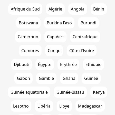
Afrique du Sud
Algérie
Angola
Bénin
Botswana
Burkina Faso
Burundi
Cameroun
Cap-Vert
Centrafrique
Comores
Congo
Côte d'Ivoire
Djibouti
Égypte
Erythrée
Ethiopie
Gabon
Gambie
Ghana
Guinée
Guinée équatoriale
Guinée-Bissau
Kenya
Lesotho
Libéria
Libye
Madagascar