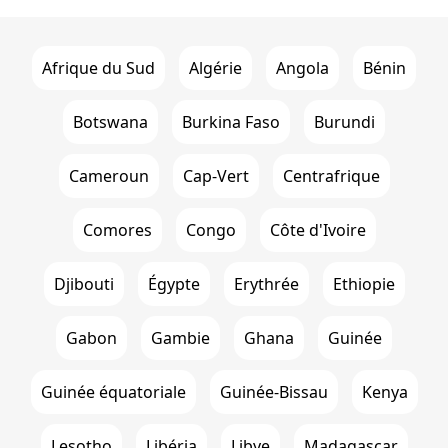
Afrique du Sud
Algérie
Angola
Bénin
Botswana
Burkina Faso
Burundi
Cameroun
Cap-Vert
Centrafrique
Comores
Congo
Côte d'Ivoire
Djibouti
Égypte
Erythrée
Ethiopie
Gabon
Gambie
Ghana
Guinée
Guinée équatoriale
Guinée-Bissau
Kenya
Lesotho
Libéria
Libye
Madagascar