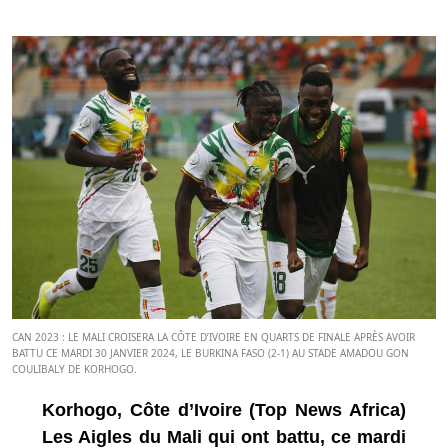
CAN 2023 : LE MALI CROISERA LA CÔTE D’IVOIRE EN QUARTS DE FINALE APRÈS AVOIR
BATTU CE MARDI 30 JANVIER 2024, LE BURKINA FASO (2-1) AU STADE AMADOU GON
COULIBALY DE KORHOGO.
Korhogo, Côte d’Ivoire (Top News Africa)
Les Aigles du Mali qui ont battu, ce mardi