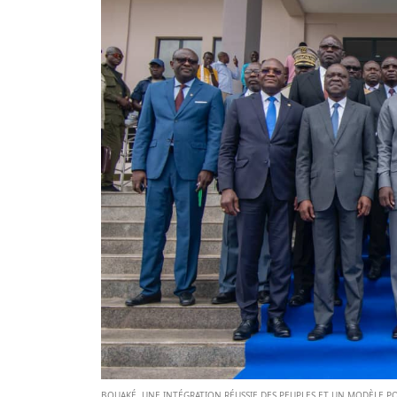
BOUAKÉ, UNE INTÉGRATION RÉUSSIE DES PEUPLES ET UN MODÈLE P