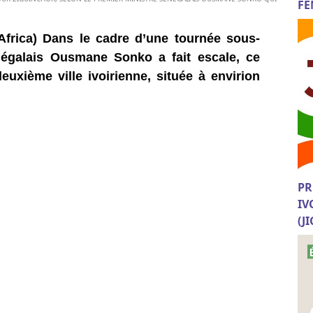
FE
Africa) Dans le cadre d’une tournée sous-
énégalais Ousmane Sonko a fait escale, ce
uxième ville ivoirienne, située à envirion
PR
IV
(J