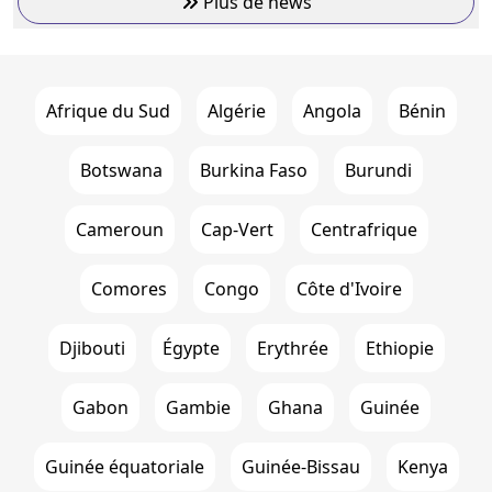
Plus de news
Afrique du Sud
Algérie
Angola
Bénin
Botswana
Burkina Faso
Burundi
Cameroun
Cap-Vert
Centrafrique
Comores
Congo
Côte d'Ivoire
Djibouti
Égypte
Erythrée
Ethiopie
Gabon
Gambie
Ghana
Guinée
Guinée équatoriale
Guinée-Bissau
Kenya