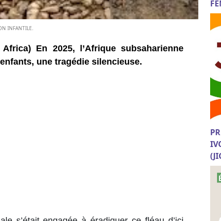
FE
ON INFANTILE.
 Africa) En 2025, l’Afrique subsaharienne
 enfants, une tragédie silencieuse.
PR
IV
(J
le s’était engagée à éradiquer ce fléau d’ici