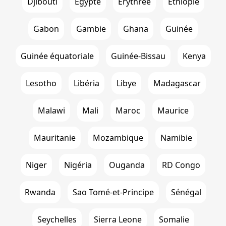
Djibouti
Égypte
Erythrée
Ethiopie
Gabon
Gambie
Ghana
Guinée
Guinée équatoriale
Guinée-Bissau
Kenya
Lesotho
Libéria
Libye
Madagascar
Malawi
Mali
Maroc
Maurice
Mauritanie
Mozambique
Namibie
Niger
Nigéria
Ouganda
RD Congo
Rwanda
Sao Tomé-et-Principe
Sénégal
Seychelles
Sierra Leone
Somalie