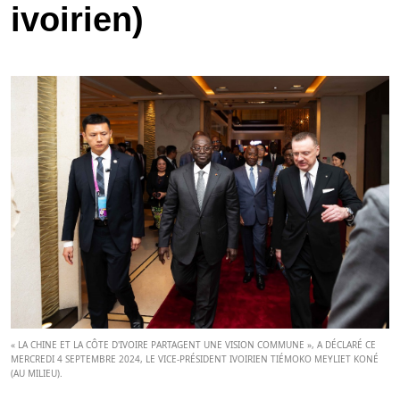
ivoirien)
« LA CHINE ET LA CÔTE D'IVOIRE PARTAGENT UNE VISION COMMUNE », A DÉCLARÉ CE
MERCREDI 4 SEPTEMBRE 2024, LE VICE-PRÉSIDENT IVOIRIEN TIÉMOKO MEYLIET KONÉ
(AU MILIEU).