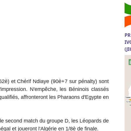
PR
IV
(J
62è) et Chérif Ndiaye (90è+7 sur pénalty) sont
'impression. N'empêche, les Béninois classés
ualifiés, affronteront les Pharaons d'Egypte en
le second match du groupe D, les Léopards de
gal et joueront l'Algérie en 1/8è de finale.