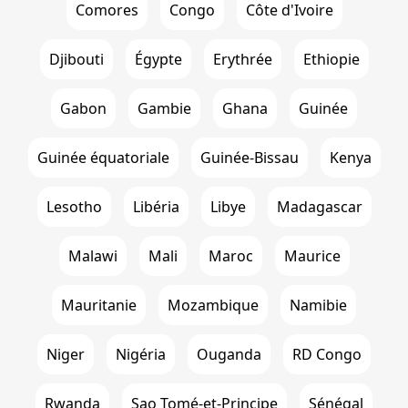
Comores
Congo
Côte d'Ivoire
Djibouti
Égypte
Erythrée
Ethiopie
Gabon
Gambie
Ghana
Guinée
Guinée équatoriale
Guinée-Bissau
Kenya
Lesotho
Libéria
Libye
Madagascar
Malawi
Mali
Maroc
Maurice
Mauritanie
Mozambique
Namibie
Niger
Nigéria
Ouganda
RD Congo
Rwanda
Sao Tomé-et-Principe
Sénégal