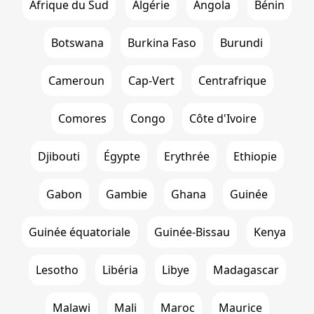
Afrique du Sud
Algérie
Angola
Bénin
Botswana
Burkina Faso
Burundi
Cameroun
Cap-Vert
Centrafrique
Comores
Congo
Côte d'Ivoire
Djibouti
Égypte
Erythrée
Ethiopie
Gabon
Gambie
Ghana
Guinée
Guinée équatoriale
Guinée-Bissau
Kenya
Lesotho
Libéria
Libye
Madagascar
Malawi
Mali
Maroc
Maurice