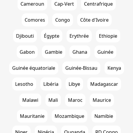
Cameroun
Cap-Vert
Centrafrique
Comores
Congo
Côte d'Ivoire
Djibouti
Égypte
Erythrée
Ethiopie
Gabon
Gambie
Ghana
Guinée
Guinée équatoriale
Guinée-Bissau
Kenya
Lesotho
Libéria
Libye
Madagascar
Malawi
Mali
Maroc
Maurice
Mauritanie
Mozambique
Namibie
Niger
Nigéria
Ouganda
RD Congo