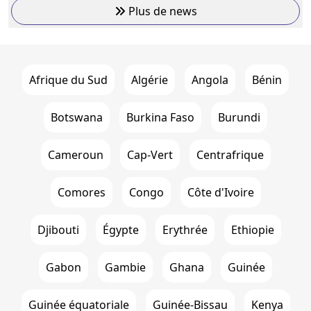
Plus de news
Afrique du Sud
Algérie
Angola
Bénin
Botswana
Burkina Faso
Burundi
Cameroun
Cap-Vert
Centrafrique
Comores
Congo
Côte d'Ivoire
Djibouti
Égypte
Erythrée
Ethiopie
Gabon
Gambie
Ghana
Guinée
Guinée équatoriale
Guinée-Bissau
Kenya