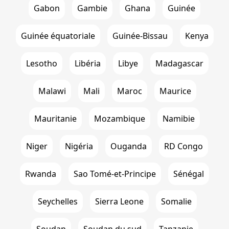
Gabon
Gambie
Ghana
Guinée
Guinée équatoriale
Guinée-Bissau
Kenya
Lesotho
Libéria
Libye
Madagascar
Malawi
Mali
Maroc
Maurice
Mauritanie
Mozambique
Namibie
Niger
Nigéria
Ouganda
RD Congo
Rwanda
Sao Tomé-et-Principe
Sénégal
Seychelles
Sierra Leone
Somalie
Soudan
Soudan du sud
Tanzanie