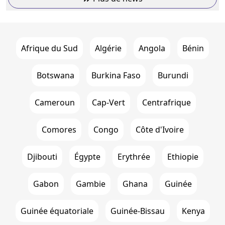
Afrique du Sud
Algérie
Angola
Bénin
Botswana
Burkina Faso
Burundi
Cameroun
Cap-Vert
Centrafrique
Comores
Congo
Côte d'Ivoire
Djibouti
Égypte
Erythrée
Ethiopie
Gabon
Gambie
Ghana
Guinée
Guinée équatoriale
Guinée-Bissau
Kenya