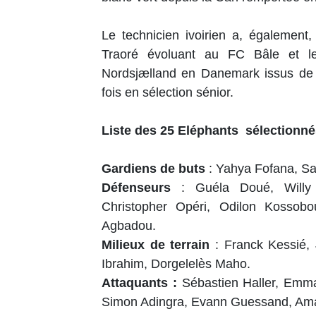
Le technicien ivoirien a, également
Traoré évoluant au FC Bâle et l
Nordsjælland en Danemark issus de l
fois en sélection sénior.
Liste des 25 Eléphants sélectionn
Gardiens de buts
: Yahya Fofana, 
Défenseurs
: Guéla Doué, Willy
Christopher Opéri, Odilon Kossob
Agbadou.
Milieux de terrain
: Franck Kessié,
Ibrahim, Dorgelelès Maho.
Attaquants :
Sébastien Haller, Emma
Simon Adingra, Evann Guessand, Amad