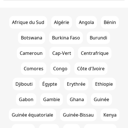
Afrique du Sud
Algérie
Angola
Bénin
Botswana
Burkina Faso
Burundi
Cameroun
Cap-Vert
Centrafrique
Comores
Congo
Côte d'Ivoire
Djibouti
Égypte
Erythrée
Ethiopie
Gabon
Gambie
Ghana
Guinée
Guinée équatoriale
Guinée-Bissau
Kenya