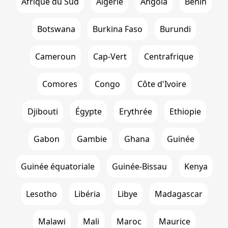
Afrique du Sud
Algérie
Angola
Bénin
Botswana
Burkina Faso
Burundi
Cameroun
Cap-Vert
Centrafrique
Comores
Congo
Côte d'Ivoire
Djibouti
Égypte
Erythrée
Ethiopie
Gabon
Gambie
Ghana
Guinée
Guinée équatoriale
Guinée-Bissau
Kenya
Lesotho
Libéria
Libye
Madagascar
Malawi
Mali
Maroc
Maurice