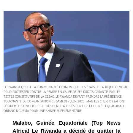
LE RWANDA QUITTE LA COMMUNAUTÉ ÉCONOMIQUE DES ÉTATS DE L'AFRIQUE CENTRALE
POUR PROTESTER CONTRE LA REMISE EN CAUSE DE SES DROITS GARANTIS PAR LES
TEXTES CONSTITUTIFS DE LA CEEAC. LE RWANDA DEVRAIT PRENDRE LA PRÉSIDENCE
TOURNANTE DE L'ORGANISATION CE SAMEDI 7 JUIN 2025. MAIS LES CHEFS D'ETAT ONT
DÉCIDER DE CONFIER CETTE PRÉSIDENCE AU PRÉSIDENT DE LA GUINÉE EQUATORIALE
OBIANG NGUEMA POUR UNE ANNÉE SUPPLÉMENTAIRE.
Malabo, Guinée Equatoriale (Top News
Africa) Le Rwanda a décidé de quitter la