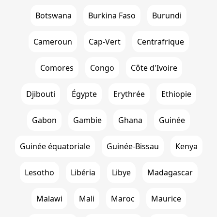
Botswana
Burkina Faso
Burundi
Cameroun
Cap-Vert
Centrafrique
Comores
Congo
Côte d'Ivoire
Djibouti
Égypte
Erythrée
Ethiopie
Gabon
Gambie
Ghana
Guinée
Guinée équatoriale
Guinée-Bissau
Kenya
Lesotho
Libéria
Libye
Madagascar
Malawi
Mali
Maroc
Maurice