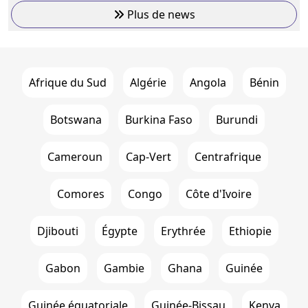
Plus de news
Afrique du Sud
Algérie
Angola
Bénin
Botswana
Burkina Faso
Burundi
Cameroun
Cap-Vert
Centrafrique
Comores
Congo
Côte d'Ivoire
Djibouti
Égypte
Erythrée
Ethiopie
Gabon
Gambie
Ghana
Guinée
Guinée équatoriale
Guinée-Bissau
Kenya