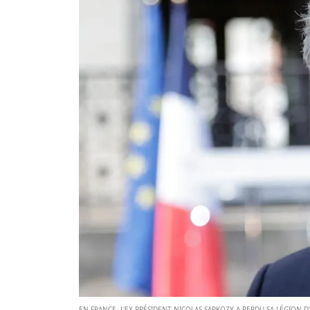
EN FRANCE, L'EX-PRÉSIDENT NICOLAS SARKOZY A PERDU SA LÉGION 