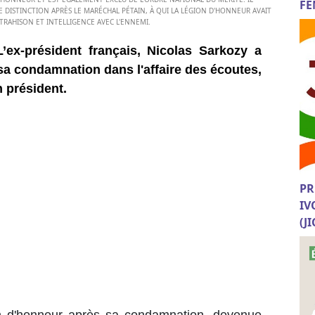
FE
TE DISTINCTION APRÈS LE MARÉCHAL PÉTAIN, À QUI LA LÉGION D'HONNEUR AVAIT
RAHISON ET INTELLIGENCE AVEC L'ENNEMI.
’ex-président français, Nicolas Sarkozy a
sa condamnation dans l'affaire des écoutes,
 président.
PR
IV
(J
n d'honneur après sa condamnation, devenue