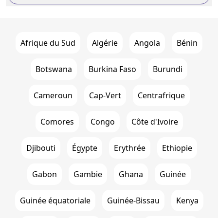
Afrique du Sud
Algérie
Angola
Bénin
Botswana
Burkina Faso
Burundi
Cameroun
Cap-Vert
Centrafrique
Comores
Congo
Côte d'Ivoire
Djibouti
Égypte
Erythrée
Ethiopie
Gabon
Gambie
Ghana
Guinée
Guinée équatoriale
Guinée-Bissau
Kenya