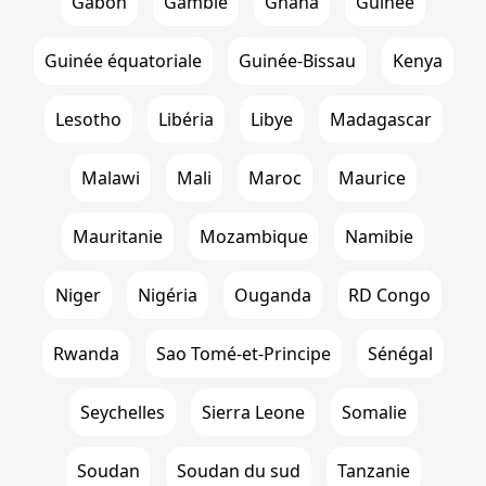
Gabon
Gambie
Ghana
Guinée
Guinée équatoriale
Guinée-Bissau
Kenya
Lesotho
Libéria
Libye
Madagascar
Malawi
Mali
Maroc
Maurice
Mauritanie
Mozambique
Namibie
Niger
Nigéria
Ouganda
RD Congo
Rwanda
Sao Tomé-et-Principe
Sénégal
Seychelles
Sierra Leone
Somalie
Soudan
Soudan du sud
Tanzanie