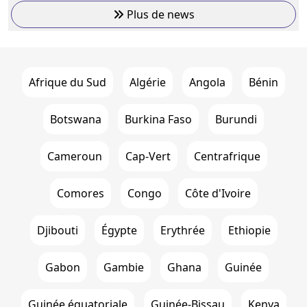
Plus de news
Afrique du Sud
Algérie
Angola
Bénin
Botswana
Burkina Faso
Burundi
Cameroun
Cap-Vert
Centrafrique
Comores
Congo
Côte d'Ivoire
Djibouti
Égypte
Erythrée
Ethiopie
Gabon
Gambie
Ghana
Guinée
Guinée équatoriale
Guinée-Bissau
Kenya