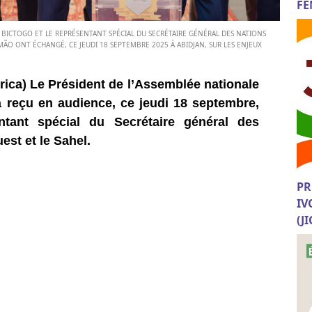
FE
A BICTOGO ET LE REPRÉSENTANT SPÉCIAL DU SECRÉTAIRE GÉNÉRAL DES NATIONS
IMÃO ONT ÉCHANGÉ, CE JEUDI 18 SEPTEMBRE 2025 À ABIDJAN, SUR LES ENJEUX
rica) Le Président de l’Assemblée nationale
a reçu en audience, ce jeudi 18 septembre,
tant spécial du Secrétaire général des
est et le Sahel.
PR
IV
(J