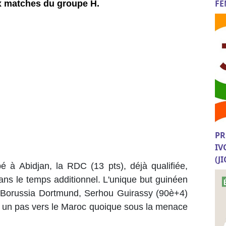
FE
ux matches du groupe H.
PR
IV
(J
 à Abidjan, la RDC (13 pts), déjà qualifiée,
dans le temps additionnel. L'unique but guinéen
au Borussia Dortmund, Serhou Guirassy (90è+4)
re un pas vers le Maroc quoique sous la menace