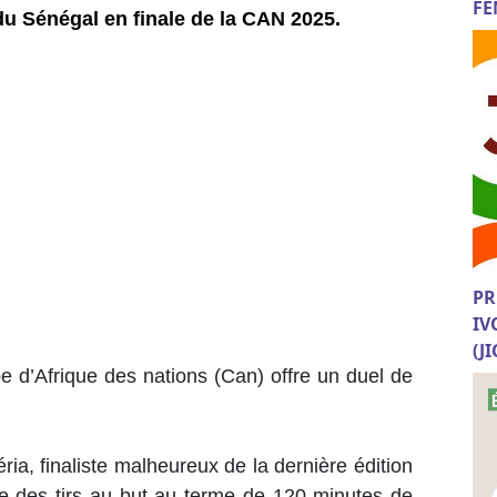
FE
du Sénégal en finale de la CAN 2025.
PR
IV
(J
pe d’Afrique des nations (Can) offre un duel de
ria, finaliste malheureux de la dernière édition
uve des tirs au but au terme de 120 minutes de