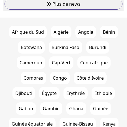
Plus de news
Afrique du Sud
Algérie
Angola
Bénin
Botswana
Burkina Faso
Burundi
Cameroun
Cap-Vert
Centrafrique
Comores
Congo
Côte d'Ivoire
Djibouti
Égypte
Erythrée
Ethiopie
Gabon
Gambie
Ghana
Guinée
Guinée équatoriale
Guinée-Bissau
Kenya