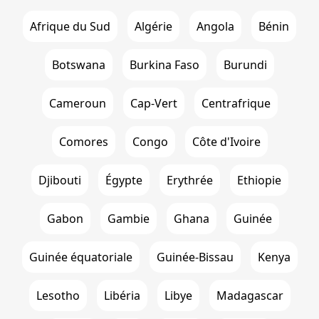
Afrique du Sud
Algérie
Angola
Bénin
Botswana
Burkina Faso
Burundi
Cameroun
Cap-Vert
Centrafrique
Comores
Congo
Côte d'Ivoire
Djibouti
Égypte
Erythrée
Ethiopie
Gabon
Gambie
Ghana
Guinée
Guinée équatoriale
Guinée-Bissau
Kenya
Lesotho
Libéria
Libye
Madagascar