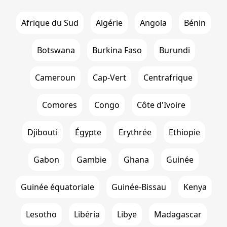
Afrique du Sud
Algérie
Angola
Bénin
Botswana
Burkina Faso
Burundi
Cameroun
Cap-Vert
Centrafrique
Comores
Congo
Côte d'Ivoire
Djibouti
Égypte
Erythrée
Ethiopie
Gabon
Gambie
Ghana
Guinée
Guinée équatoriale
Guinée-Bissau
Kenya
Lesotho
Libéria
Libye
Madagascar