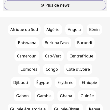
Plus de news
Afrique du Sud
Algérie
Angola
Bénin
Botswana
Burkina Faso
Burundi
Cameroun
Cap-Vert
Centrafrique
Comores
Congo
Côte d'Ivoire
Djibouti
Égypte
Erythrée
Ethiopie
Gabon
Gambie
Ghana
Guinée
Guinée équatoriale
Guinée-Bissau
Kenya