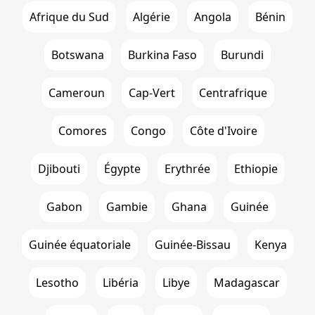
Afrique du Sud
Algérie
Angola
Bénin
Botswana
Burkina Faso
Burundi
Cameroun
Cap-Vert
Centrafrique
Comores
Congo
Côte d'Ivoire
Djibouti
Égypte
Erythrée
Ethiopie
Gabon
Gambie
Ghana
Guinée
Guinée équatoriale
Guinée-Bissau
Kenya
Lesotho
Libéria
Libye
Madagascar