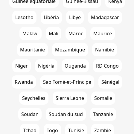
Guinée équatoriale
Guinée-Bissau
Kenya
Lesotho
Libéria
Libye
Madagascar
Malawi
Mali
Maroc
Maurice
Mauritanie
Mozambique
Namibie
Niger
Nigéria
Ouganda
RD Congo
Rwanda
Sao Tomé-et-Principe
Sénégal
Seychelles
Sierra Leone
Somalie
Soudan
Soudan du sud
Tanzanie
Tchad
Togo
Tunisie
Zambie