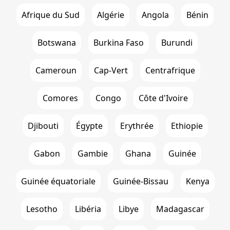
Afrique du Sud
Algérie
Angola
Bénin
Botswana
Burkina Faso
Burundi
Cameroun
Cap-Vert
Centrafrique
Comores
Congo
Côte d'Ivoire
Djibouti
Égypte
Erythrée
Ethiopie
Gabon
Gambie
Ghana
Guinée
Guinée équatoriale
Guinée-Bissau
Kenya
Lesotho
Libéria
Libye
Madagascar