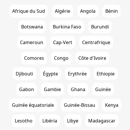
Afrique du Sud
Algérie
Angola
Bénin
Botswana
Burkina Faso
Burundi
Cameroun
Cap-Vert
Centrafrique
Comores
Congo
Côte d'Ivoire
Djibouti
Égypte
Erythrée
Ethiopie
Gabon
Gambie
Ghana
Guinée
Guinée équatoriale
Guinée-Bissau
Kenya
Lesotho
Libéria
Libye
Madagascar