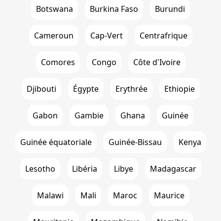
Botswana
Burkina Faso
Burundi
Cameroun
Cap-Vert
Centrafrique
Comores
Congo
Côte d'Ivoire
Djibouti
Égypte
Erythrée
Ethiopie
Gabon
Gambie
Ghana
Guinée
Guinée équatoriale
Guinée-Bissau
Kenya
Lesotho
Libéria
Libye
Madagascar
Malawi
Mali
Maroc
Maurice