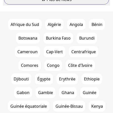
Afrique du Sud
Algérie
Angola
Bénin
Botswana
Burkina Faso
Burundi
Cameroun
Cap-Vert
Centrafrique
Comores
Congo
Côte d'Ivoire
Djibouti
Égypte
Erythrée
Ethiopie
Gabon
Gambie
Ghana
Guinée
Guinée équatoriale
Guinée-Bissau
Kenya