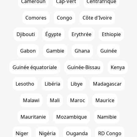
Cameroun
Cap-Vert
Centrafrique
Comores
Congo
Côte d'Ivoire
Djibouti
Égypte
Erythrée
Ethiopie
Gabon
Gambie
Ghana
Guinée
Guinée équatoriale
Guinée-Bissau
Kenya
Lesotho
Libéria
Libye
Madagascar
Malawi
Mali
Maroc
Maurice
Mauritanie
Mozambique
Namibie
Niger
Nigéria
Ouganda
RD Congo